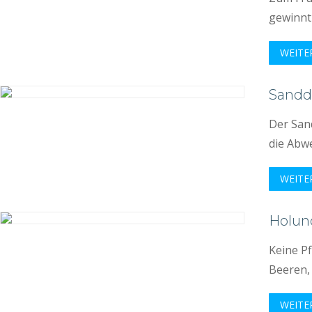
gewinnt 
WEITE
Sanddo
Der San
die Abwe
WEITE
Holund
Keine Pf
Beeren, 
WEITE