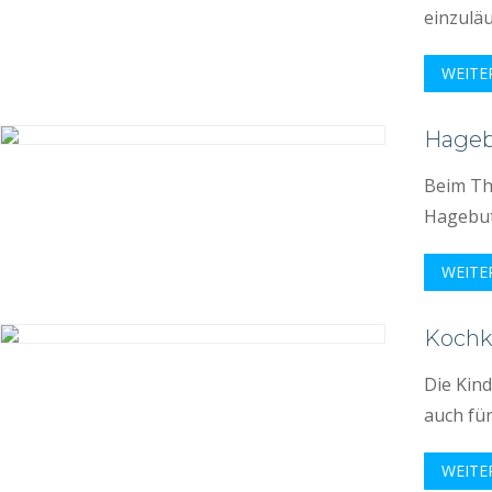
einzulä
WEITE
Hageb
Beim Th
Hagebutt
WEITE
Kochk
Die Kind
auch für
WEITE