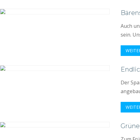
Bären
Auch un
sein. Un
WEITE
Endlic
Der Spar
angebau
WEITE
Grüne
Zum Frü