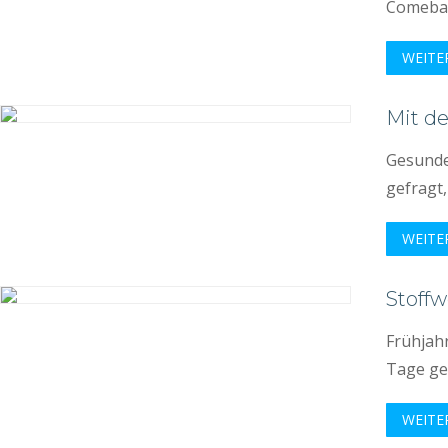
Comeback
WEITE
Mit de
Gesunde
gefragt,
WEITE
Stoffw
Frühjah
Tage gen
WEITE