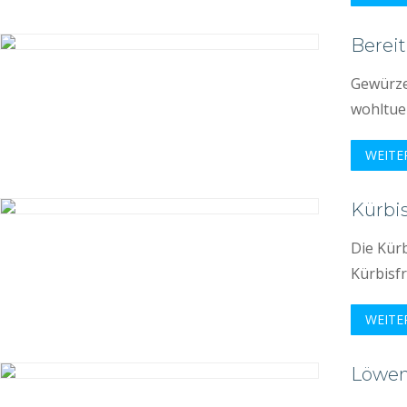
Bereit
Gewürze 
wohltue
WEITE
Kürbis
Die Kür
Kürbisf
WEITE
Löwen