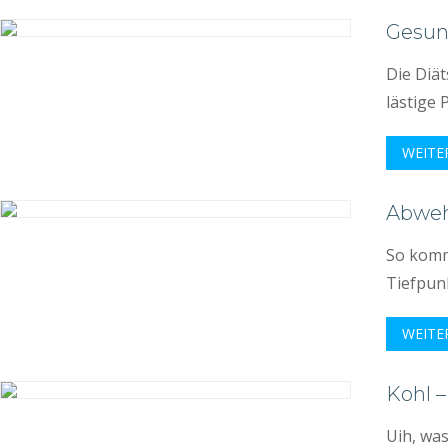
Gesu
Die Diä
lästige 
WEITE
Abwehr
So komm
Tiefpunk
WEITE
Kohl 
Uih, was