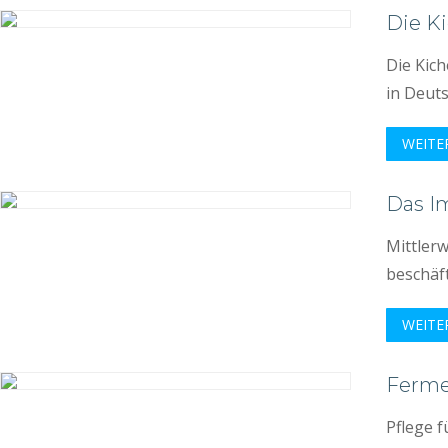
Die Ki
Die Kich
in Deuts
WEITE
Das I
Mittler
beschäft
WEITE
Ferme
Pflege 