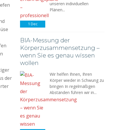
unseren individuellen
Hefen
Plänen...
und
1
Dec
müse
BIA-Messung der
fen
Körperzusammensetzung –
en
wenn Sie es genau wissen
wollen
tiger
Wir helfen Ihnen, Ihren
ss der
Körper wieder in Schwung zu
rter
bringen In regelmäßigen
Abständen führen wir in...