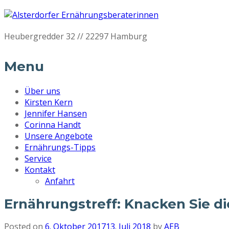
Heubergredder 32 // 22297 Hamburg
Menu
Über uns
Kirsten Kern
Jennifer Hansen
Corinna Handt
Unsere Angebote
Ernährungs-Tipps
Service
Kontakt
Anfahrt
Ernährungstreff: Knacken Sie d
Posted on
6. Oktober 2017
13. Juli 2018
by
AEB