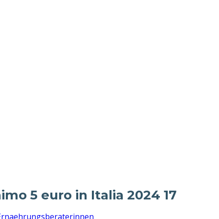
imo 5 euro in Italia 2024 17
 Ernaehrungsberaterinnen