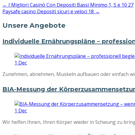
←
I Migliori Casinò Con Depositi Bassi Minimo 1, 5 e 10 27
Paysafe casino Depositi sicuri e veloci 18
→
Unsere Angebote
Individuelle Ernährungspläne – profession
1
Dec
Zunehmen, abnehmen, Muskeln aufbauen oder einfach wiede
BIA-Messung der Körperzusammensetzung
1
Dec
Wir helfen Ihnen, Ihren Körper wieder in Schwung zu bring