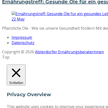
Ernährungstreff: Gesunde Öle für ein ge
22
May
Pflanzliche Öle - Wie sie unsere Gesundheit fördern Mit de
Impressum
Datenschutz
Copyright © 2026
Alsterdorfer Ernährungsberaterinnen
Top
Schließen
Privacy Overview
This website uses cookies to improve your experience wh