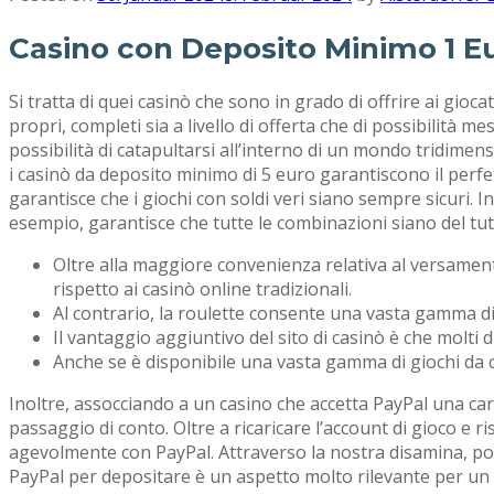
Casino con Deposito Minimo 1 E
Si tratta di quei casinò che sono in grado di offrire ai gioc
propri, completi sia a livello di offerta che di possibilità
possibilità di catapultarsi all’interno di un mondo tridimen
i casinò da deposito minimo di 5 euro garantiscono il perfet
garantisce che i giochi con soldi veri siano sempre sicuri
esempio, garantisce che tutte le combinazioni siano del tu
Oltre alla maggiore convenienza relativa al versamen
rispetto ai casinò online tradizionali.
Al contrario, la roulette consente una vasta gamma d
Il vantaggio aggiuntivo del sito di casinò è che molti d
Anche se è disponibile una vasta gamma di giochi da c
Inoltre, assocciando a un casino che accetta PayPal una car
passaggio di conto. Oltre a ricaricare l’account di gioco e 
agevolmente con PayPal. Attraverso la nostra disamina, potr
PayPal per depositare è un aspetto molto rilevante per un